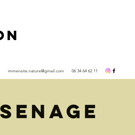
ON
immensite.nature@gmail.com
06 34 64 62 11
ssenage