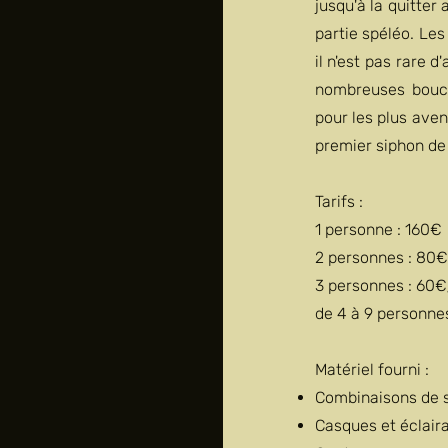
jusqu'à la quitter
partie spéléo. Le
il n'est pas rare 
nombreuses boucl
pour les plus aven
premier siphon de 
Tarifs :
1 personne : 160€
2 personnes : 80
3 personnes : 60
de 4 à 9 personne
Matériel fourni :
Combinaisons de 
Casques et éclair