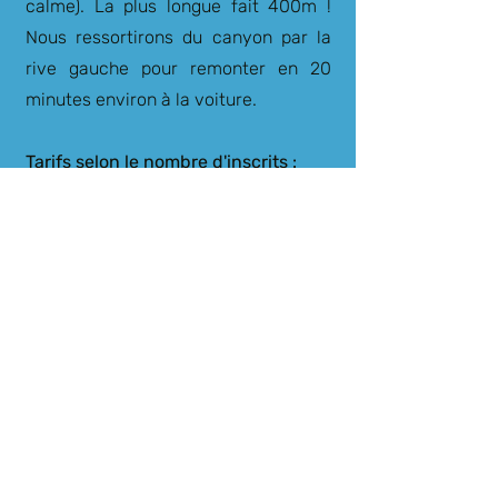
calme). La plus longue fait 400m !
Nous ressortirons du canyon par la
rive gauche pour remonter en 20
minutes environ à la voiture.
Tarifs selon le nombre d'inscrits :
1 personne (engagement privé) : 320€
2 personne (engagement privé) :
160€/personne
3 personnes : 110€/personne
4 personnes : 90€/personne
de 5 à 8 personnes : 80€/personne
Groupe constitué de 6 personnes ou
plus : 75€/personne
Matériel fourni :